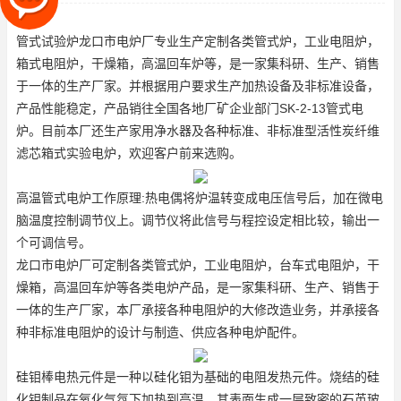
产品性能稳定，产品销往全国
管式试验炉
龙口市电炉厂专业生产定制各类管式炉，工业电阻炉，
箱式电阻炉，干燥箱，高温回车炉等，是一家集科研、生产、销售
于一体的生产厂家。并根据用户要求生产加热设备及非标准设备，
产品性能稳定，产品销往全国各地厂矿企业部门
SK-2-13管式电
炉
。目前本厂还生产家用净水器及各种标准、非标准型活性炭纤维
滤芯
箱式实验电炉
，欢迎客户前来选购。
高温管式电炉工作原理:热电偶将炉温转变成电压信号后，加在微电
脑温度控制调节仪上。调节仪将此信号与程控设定相比较，输出一
个可调信号。
龙口市电炉厂可定制各类管式炉，工业电阻炉，台车式电阻炉，干
燥箱，高温回车炉等各类电炉产品，是一家集科研、生产、销售于
一体的生产厂家，本厂承接各种电阻炉的大修改造业务，并承接各
种非标准电阻炉的设计与制造、供应各种电炉配件。
硅钼棒电热元件是一种以硅化钼为基础的电阻发热元件。烧结的硅
化钼制品在氧化气氛下加热到高温，其表面生成一层致密的石英玻