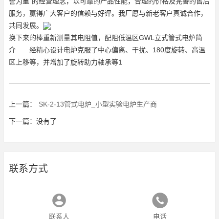
誉为重"的经营理念，以可靠的产品性能，合理的价格及完善的售后
服务，赢得广大客户的信赖与好评。我厂愿与新老客户真诚合作，
共同发展。
换下来的棒重新测量其电阻值，配阻低温区GWL立式管式电炉简
介 经精心设计电炉克服了中心偏离、干扰、180度旋转、高温
区上移等，并增加了旋转助力轴承等1
上一篇：
SK-2-13管式电炉_小型实验电炉生产商
下一篇：没有了
联系方式
联系人
电话