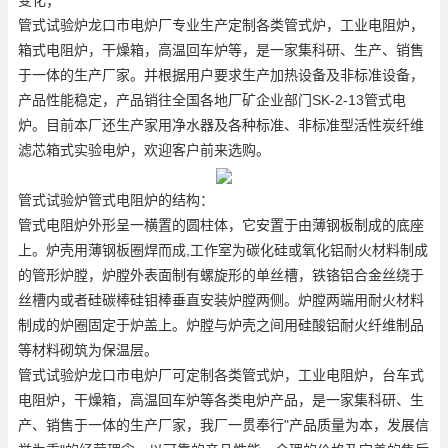
管式试验炉龙口市电炉厂专业生产定制各类管式炉，工业电阻炉，
箱式电阻炉，干燥箱，高温回车炉等，是一家集科研、生产、销售
于一体的生产厂家。并根据用户要求生产加热设备及非标准设备，
产品性能稳定，产品销往全国各地厂矿企业部门
SK-2-13管式电
炉
。目前本厂还生产家用净水器及各种标准、非标准型活性炭纤维
滤芯
箱式实验电炉
，欢迎客户前来选购。
管式试验炉管式电阻炉的结构：
管式电阻炉外形呈一横置的圆柱体，它安置于由薄钢板制成的底座
上。炉壳用薄钢板圈焊而成,工作室为碳化硅或氧化铝耐火材料制成
的管形炉膛，炉膛外表面制有螺旋形的单丝槽，铁铬铝合金丝绕于
丝槽内或者硅碳棒硅钼棒垂直安装炉膛两侧。炉膛两端用耐火材料
制成的炉圈固定于炉盖上。炉膛与炉壳之间用硅酸铝耐火纤维制品
等材料砌筑为保温层。
管式试验炉龙口市电炉厂可定制各类管式炉，工业电阻炉，台车式
电阻炉，干燥箱，高温回车炉等各类电炉产品，是一家集科研、生
产、销售于一体的生产厂家，我厂一贯奉行"产品质量为本，发展信