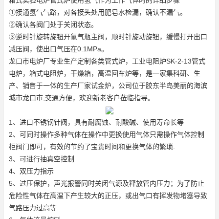
①接通氢气气路，对各接头处用肥皂水检漏，确认不漏气。
②确认各阀门处于关闭状态。
③逆时针旋转旋钮开氢气瓶主阀，顺时针旋动旋钮，缓慢打开出口
减压阀，使出口气压在0.1MPa。
龙口市电炉厂专业生产定制各类管式炉，工业电阻炉
SK-2-13管式
电炉
，箱式电阻炉，干燥箱，高温回车炉等，是一家集科研、生
产、销售于一体的生产厂家
试金炉
，公司位于胶东半岛美丽的海滨
城市龙口市,交通方便，欢迎新老客户莅临指导。
1、进口不锈钢针阀，具有耐腐蚀、耐酸碱、使用寿命长等
2、可同时操作多种气体在操作中更换使用气体只需操作气体控制
柜阀门即可，有效的节约了宝贵时间和更换气体的繁琐.
3、可进行抽真空控制
4、双压力指示
5、过压保护，声光报警同时关闭气源及释放管内压力；为了防止
危险性气体在高温下产生较大的正压，或出气口有挥发物堵塞导致
气路压力过高等