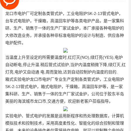
种非标准电阻炉的设计与制造
龙口市电炉厂可定制各类管式炉，工业电阻炉
SK-2-13管式电炉
，
台车式电阻炉，干燥箱，高温回车炉等各类电炉产品，是一家集科
研、生产、销售于一体的生产厂家
试金炉
，本厂承接各种电阻炉的
大修改造业务，并承接各种非标准电阻炉的设计与制造、供应各种
电炉配件。
当温度上升至设定的所需要温度时,红灯灭(NO),绿灯亮(YES),电炉
自动断电,停止升温.稍后
管式试验炉
,当炉内温度稍微下降,绿灯灭,红
灯亮,电炉又自动通 电.周而复始,达到自动控制炉内温度的目的.
箱式实验电炉
龙口市电炉厂专业生产定制各类管式炉，工业电阻炉
SK-2-13管式电炉
，箱式电阻炉，干燥箱，高温回车炉等，是一家
集科研、生产、销售于一体的生产厂家
试金炉
，公司位于胶东半岛
美丽的海滨城市龙口市,交通方便，欢迎新老客户莅临指导。
实验电炉、管式电炉的发展是运用新程序和热处理数据库，计算机
模拟技术和控制技术，采用高度柔性化、智能化的综合控制和管理
系统，未来的设备操作者仅需将操作电脑，就可以控制整个电炉在