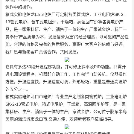
运作中的操作。
箱式实验电炉龙口市电炉厂可定制各类管式炉，工业电阻炉
SK-2-
13管式电炉
，台车式电阻炉，干燥箱，高温回车炉等各类电炉产
品，是一家集科研、生产、销售于一体的生产厂家
试金炉
，我厂一
贯奉行'产品质量为本，发展信誉为重'的经营理念，以可靠的产品性
能，合理的价格及完善的售后服务，赢得广大客户的信赖与好评。
我厂愿与新老客户真诚合作，共同发展。
它具有多达30段升温程序功能，并可修正斜率及PID功能。只需开
通电源设置程序，机器即自动工作，工作完毕自动关机。仪器操作
方便，升温速度快，升温速度可调，外形轻巧，重量是普通高温炉
的五分之一。
箱式实验电炉龙口市电炉厂专业生产定制各类管式炉，工业电阻炉
SK-2-13管式电炉
，箱式电阻炉，干燥箱，高温回车炉等，是一家
集科研、生产、销售于一体的生产厂家
试金炉
，公司位于胶东半岛
美丽的海滨城市龙口市,交通方便，欢迎新老客户莅临指导。
箱式实验电炉管式炉使用氢气作为工作气体时的详细步骤