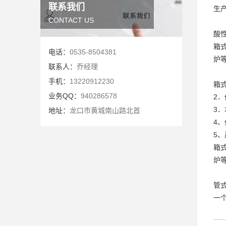
联系我们
生
CONTACT US
酸
箱
电话：
0535-8504381
炉
联系人：
乔经理
手机：
13220912230
箱
业务QQ：
940286578
2
3
地址：
龙口市黄城南山路北首
4
5
箱
炉
管
一