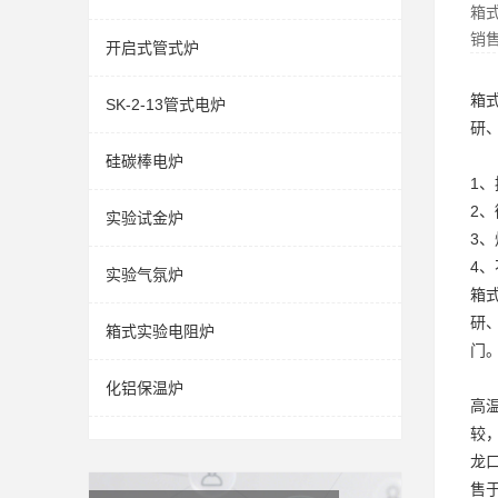
箱
销
开启式管式炉
箱
SK-2-13管式电炉
研
硅碳棒电炉
1、
2
实验试金炉
3
4、
实验气氛炉
箱
研
箱式实验电阻炉
门
化铝保温炉
高
较
龙
售