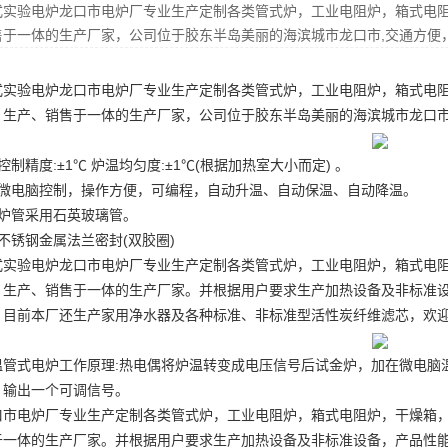
式实验电炉龙口市电炉厂专业生产定制各类管式炉，工业电阻炉，箱式电
售于一体的生产厂家，公司位于胶东半岛美丽的海滨城市龙口市,交通方便
式实验电炉
龙口市电炉厂专业生产定制各类管式炉，工业电阻炉，箱式电
、生产、销售于一体的生产厂家，公司位于胶东半岛美丽的海滨城市龙口市
控制精度:±1℃ 炉温均匀度:±1℃(根据加热室大小而定) 。
、微电脑控制，操作方便，可编程，自动升温、自动保温、自动降温。
、炉管采用石英玻璃管。
不锈钢金属法兰密封(双胶圈)
式实验电炉龙口市电炉厂专业生产定制各类管式炉，工业电阻炉，箱式电
、生产、销售于一体的生产厂家。并根据用户要求生产加热设备及非标准
。目前本厂还生产家用净水器及各种标准、非标准型活性炭纤维滤芯，欢
温管式电炉工作原理:热电偶将炉温转变成电压信号后
试金炉
，加在微电脑
，输出一个可调信号。
口市电炉厂专业生产定制各类管式炉，工业电阻炉，箱式电阻炉，干燥箱
于一体的生产厂家。并根据用户要求生产加热设备及非标准设备，产品性