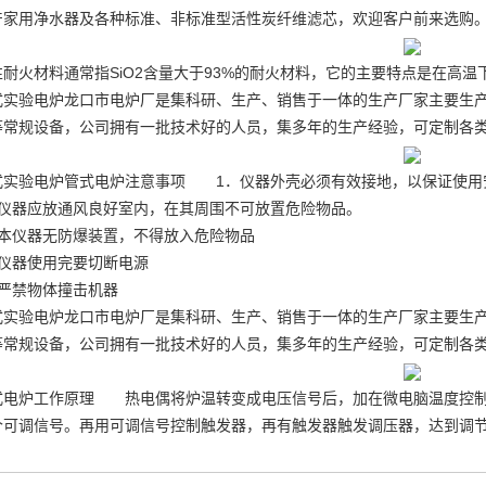
产家用净水器及各种标准、非标准型活性炭纤维滤芯，欢迎客户前来选购
性耐火材料通常指SiO2含量大于93%的耐火材料，它的主要特点是在高
式实验电炉龙口市电炉厂是集科研、生产、销售于一体的生产厂家主要生
等常规设备，公司拥有一批技术好的人员，集多年的生产经验，可定制各
式实验电炉管式电炉注意事项 1．仪器外壳必须有效接地，以保证使用
．仪器应放通风良好室内，在其周围不可放置危险物品。
．本仪器无防爆装置，不得放入危险物品
、仪器使用完要切断电源
、严禁物体撞击机器
式实验电炉龙口市电炉厂是集科研、生产、销售于一体的生产厂家主要生
等常规设备，公司拥有一批技术好的人员，集多年的生产经验，可定制各
式电炉工作原理 热电偶将炉温转变成电压信号后，加在微电脑温度控制
个可调信号。再用可调信号控制触发器，再有触发器触发调压器，达到调